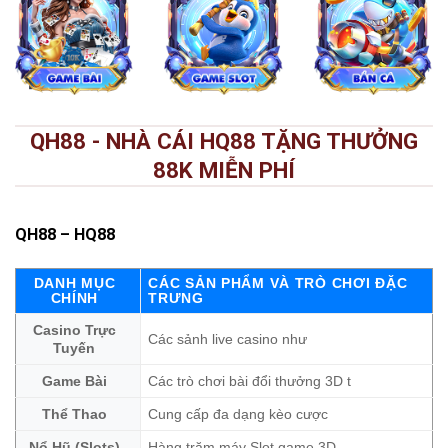
QH88 - NHÀ CÁI HQ88 TẶNG THƯỞNG
88K MIỄN PHÍ
QH88
– HQ88
DANH MỤC
CÁC SẢN PHẨM VÀ TRÒ CHƠI ĐẶC
CHÍNH
TRƯNG
Casino Trực
Các sảnh live casino như
Tuyến
Game Bài
Các trò chơi bài đổi thưởng 3D t
Thể Thao
Cung cấp đa dạng kèo cược
Nổ Hũ (Slots)
Hàng trăm máy Slot game 3D