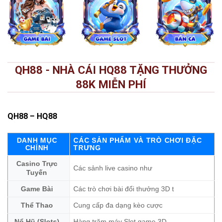
QH88 - NHÀ CÁI HQ88 TẶNG THƯỞNG
88K MIỄN PHÍ
QH88
– HQ88
DANH MỤC
CÁC SẢN PHẨM VÀ TRÒ CHƠI ĐẶC
CHÍNH
TRƯNG
Casino Trực
Các sảnh live casino như
Tuyến
Game Bài
Các trò chơi bài đổi thưởng 3D t
Thể Thao
Cung cấp đa dạng kèo cược
Nổ Hũ (Slots)
Hàng trăm máy Slot game 3D