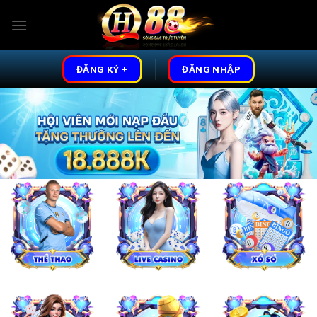
Skip
to
content
ĐĂNG KÝ +
ĐĂNG NHẬP