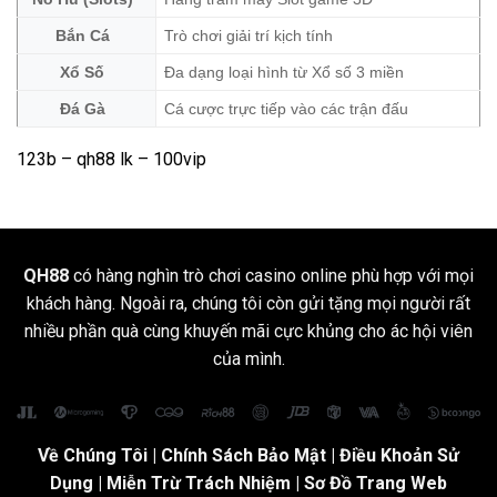
Bắn Cá
Trò chơi giải trí kịch tính
Xổ Số
Đa dạng loại hình từ Xổ số 3 miền
Đá Gà
Cá cược trực tiếp vào các trận đấu
123b
–
qh88 lk
– 100vip
QH88
có hàng nghìn trò chơi casino online phù hợp với mọi
khách hàng. Ngoài ra, chúng tôi còn gửi tặng mọi người rất
nhiều phần quà cùng khuyến mãi cực khủng cho ác hội viên
của mình.
Về Chúng Tôi
|
Chính Sách Bảo Mật
|
Điều Khoản Sử
Dụng
| Miễn Trừ Trách Nhiệm |
Sơ Đồ Trang Web