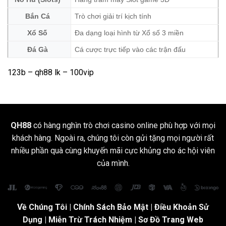
Bắn Cá
Trò chơi giải trí kịch tính
Xổ Số
Đa dạng loại hình từ Xổ số 3 miền
Đá Gà
Cá cược trực tiếp vào các trận đấu
123b
–
qh88 lk
– 100vip
QH88
có hàng nghìn trò chơi casino online phù hợp với mọi
khách hàng. Ngoài ra, chúng tôi còn gửi tặng mọi người rất
nhiều phần quà cùng khuyến mãi cực khủng cho ác hội viên
của mình.
Về Chúng Tôi
|
Chính Sách Bảo Mật
|
Điều Khoản Sử
Dụng
| Miễn Trừ Trách Nhiệm |
Sơ Đồ Trang Web