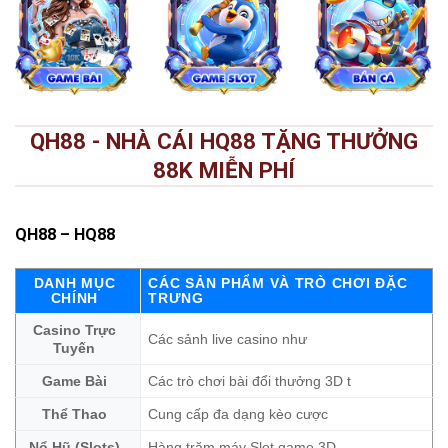
QH88 - NHÀ CÁI HQ88 TẶNG THƯỞNG
88K MIỄN PHÍ
QH88
– HQ88
DANH MỤC
CÁC SẢN PHẨM VÀ TRÒ CHƠI ĐẶC
CHÍNH
TRƯNG
Casino Trực
Các sảnh live casino như
Tuyến
Game Bài
Các trò chơi bài đổi thưởng 3D t
Thể Thao
Cung cấp đa dạng kèo cược
Nổ Hũ (Slots)
Hàng trăm máy Slot game 3D