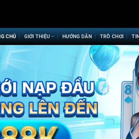
NG CHỦ
GIỚI THIỆU
HƯỚNG DẪN
TRÒ CHƠI
TI