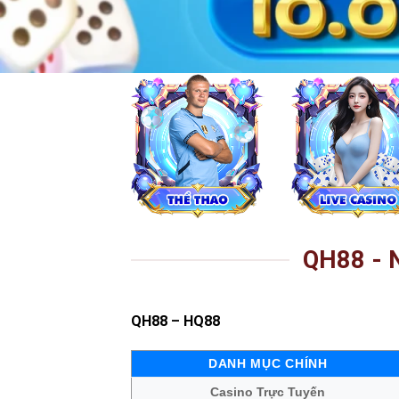
QH88 - 
QH88
– HQ88
DANH MỤC CHÍNH
Casino Trực Tuyến