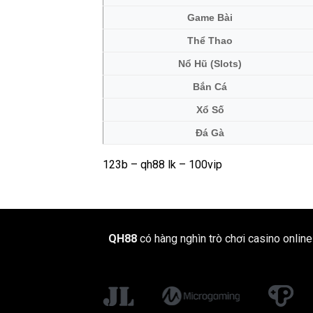
Game Bài
Thể Thao
Nổ Hũ (Slots)
Bắn Cá
Xổ Số
Đá Gà
123b
–
qh88 lk
– 100vip
QH88
có hàng nghìn trò chơi casino online