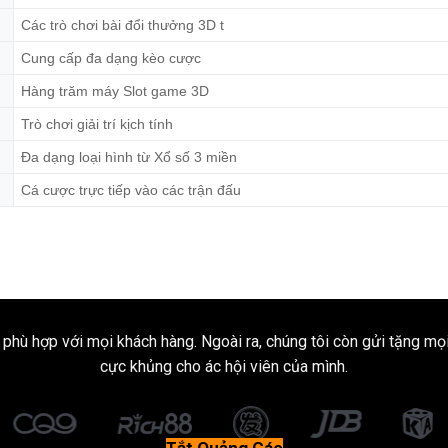
Các trò chơi bài đổi thưởng 3D t
Cung cấp đa dạng kèo cược
Hàng trăm máy Slot game 3D
Trò chơi giải trí kịch tính
Đa dạng loại hình từ Xổ số 3 miền
Cá cược trực tiếp vào các trận đấu
 phù hợp với mọi khách hàng. Ngoài ra, chúng tôi còn gửi tặng mọ
cực khủng cho ác hội viên của mình.