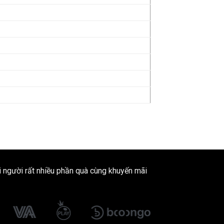
i người rất nhiều phần quà cùng khuyến mãi