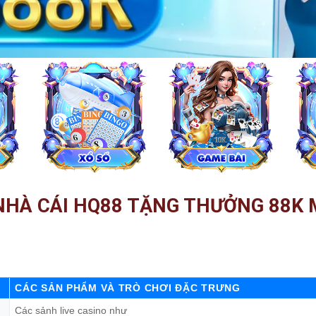
NHÀ CÁI HQ88 TẶNG THƯỞNG 88K 
CÁC SẢN PHẨM VÀ TRÒ CHƠI ĐẶC TRƯNG
Các sảnh live casino như