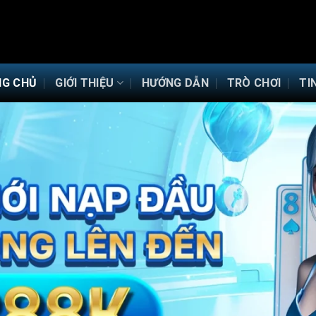
NG CHỦ
GIỚI THIỆU
HƯỚNG DẪN
TRÒ CHƠI
TI