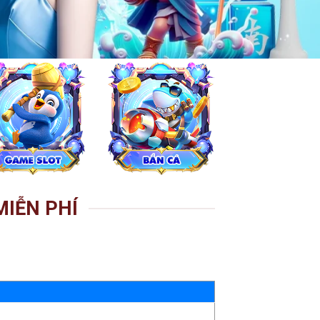
MIỄN PHÍ