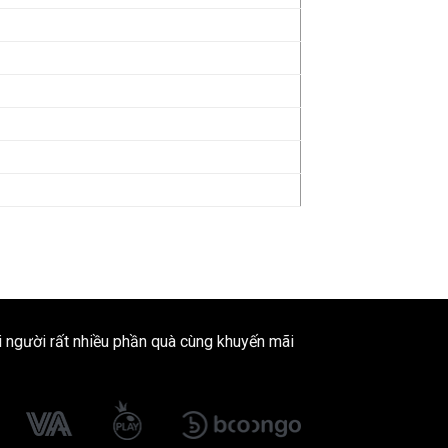
i người rất nhiều phần quà cùng khuyến mãi