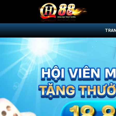
Skip
to
content
TRA