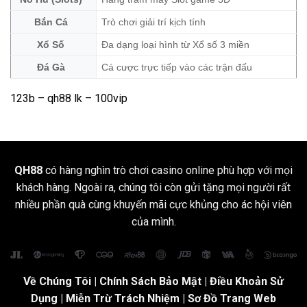
Bắn Cá
Trò chơi giải trí kịch tính
Xổ Số
Đa dạng loại hình từ Xổ số 3 miền
Đá Gà
Cá cược trực tiếp vào các trận đấu
123b
–
qh88 lk
– 100vip
QH88
có hàng nghìn trò chơi casino online phù hợp với mọi
khách hàng. Ngoài ra, chúng tôi còn gửi tặng mọi người rất
nhiều phần quà cùng khuyến mãi cực khủng cho ác hội viên
của mình.
Về Chúng Tôi
|
Chính Sách Bảo Mật
|
Điều Khoản Sử
Dụng
| Miễn Trừ Trách Nhiệm |
Sơ Đồ Trang Web