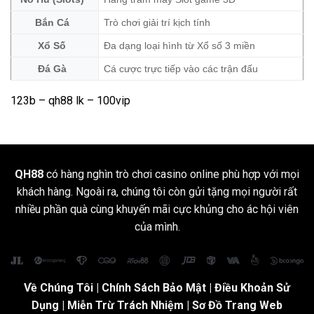
Bắn Cá
Trò chơi giải trí kịch tính
Xổ Số
Đa dạng loại hình từ Xổ số 3 miền
Đá Gà
Cá cược trực tiếp vào các trận đấu
123b
–
qh88 lk
– 100vip
QH88
có hàng nghìn trò chơi casino online phù hợp với mọi
khách hàng. Ngoài ra, chúng tôi còn gửi tặng mọi người rất
nhiều phần quà cùng khuyến mãi cực khủng cho ác hội viên
của mình.
Về Chúng Tôi
|
Chính Sách Bảo Mật
|
Điều Khoản Sử
Dụng
| Miễn Trừ Trách Nhiệm |
Sơ Đồ Trang Web