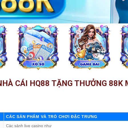
NHÀ CÁI HQ88 TẶNG THƯỞNG 88K 
CÁC SẢN PHẨM VÀ TRÒ CHƠI ĐẶC TRƯNG
Các sảnh live casino như