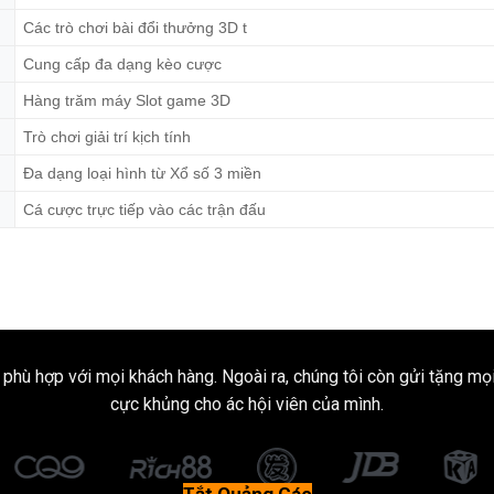
Các trò chơi bài đổi thưởng 3D t
Cung cấp đa dạng kèo cược
Hàng trăm máy Slot game 3D
Trò chơi giải trí kịch tính
Đa dạng loại hình từ Xổ số 3 miền
Cá cược trực tiếp vào các trận đấu
 phù hợp với mọi khách hàng. Ngoài ra, chúng tôi còn gửi tặng mọ
cực khủng cho ác hội viên của mình.