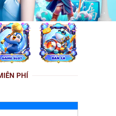
MIỄN PHÍ