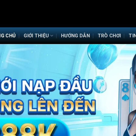
NG CHỦ
GIỚI THIỆU
HƯỚNG DẪN
TRÒ CHƠI
TI