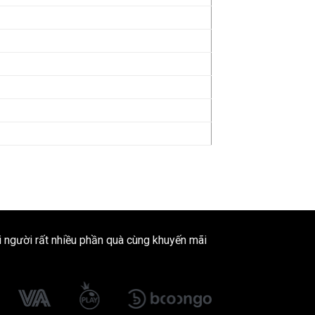
i người rất nhiều phần quà cùng khuyến mãi