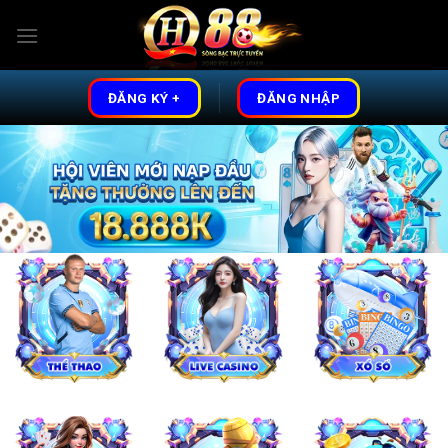
Skip
to
content
ĐĂNG KÝ +
ĐĂNG NHẬP