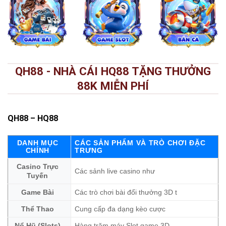
QH88 - NHÀ CÁI HQ88 TẶNG THƯỞNG
88K MIỄN PHÍ
QH88
– HQ88
DANH MỤC
CÁC SẢN PHẨM VÀ TRÒ CHƠI ĐẶC
CHÍNH
TRƯNG
Casino Trực
Các sảnh live casino như
Tuyến
Game Bài
Các trò chơi bài đổi thưởng 3D t
Thể Thao
Cung cấp đa dạng kèo cược
Nổ Hũ (Slots)
Hàng trăm máy Slot game 3D