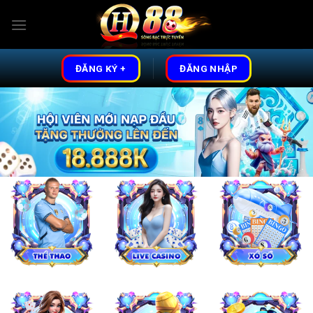
Skip
to
content
ĐĂNG KÝ +
ĐĂNG NHẬP