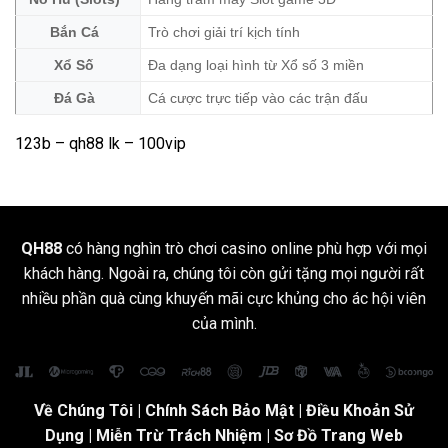
Bắn Cá
Trò chơi giải trí kịch tính
Xổ Số
Đa dạng loại hình từ Xổ số 3 miền
Đá Gà
Cá cược trực tiếp vào các trận đấu
123b
–
qh88 lk
– 100vip
QH88
có hàng nghìn trò chơi casino online phù hợp với mọi
khách hàng. Ngoài ra, chúng tôi còn gửi tặng mọi người rất
nhiều phần quà cùng khuyến mãi cực khủng cho ác hội viên
của mình.
Về Chúng Tôi
|
Chính Sách Bảo Mật
|
Điều Khoản Sử
Dụng
| Miễn Trừ Trách Nhiệm |
Sơ Đồ Trang Web