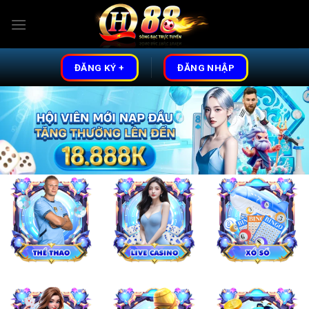
Skip
to
content
ĐĂNG KÝ +
ĐĂNG NHẬP