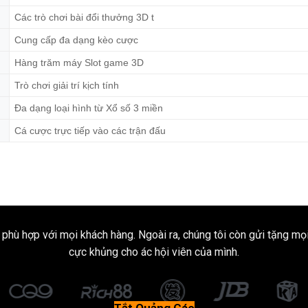
Các trò chơi bài đổi thưởng 3D t
Cung cấp đa dạng kèo cược
Hàng trăm máy Slot game 3D
Trò chơi giải trí kịch tính
Đa dạng loại hình từ Xổ số 3 miền
Cá cược trực tiếp vào các trận đấu
 phù hợp với mọi khách hàng. Ngoài ra, chúng tôi còn gửi tặng mọ
cực khủng cho ác hội viên của mình.