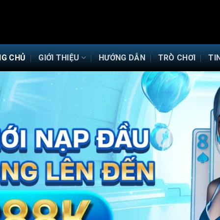
NG CHỦ
GIỚI THIỆU
HƯỚNG DẪN
TRÒ CHƠI
TI