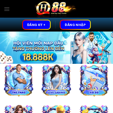
Skip
to
content
ĐĂNG KÝ +
ĐĂNG NHẬP