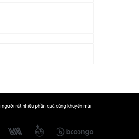
i người rất nhiều phần quà cùng khuyến mãi