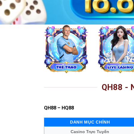
QH88 - 
QH88
– HQ88
DANH MỤC CHÍNH
Casino Trực Tuyến