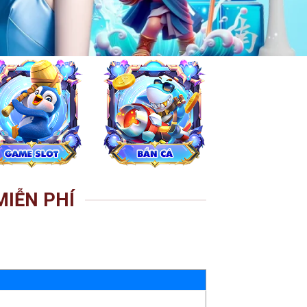
MIỄN PHÍ