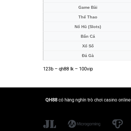
Game Bài
Thể Thao
Nổ Hũ (Slots)
Bắn Cá
Xổ Số
Đá Gà
123b
–
qh88 lk
– 100vip
QH88
có hàng nghìn trò chơi casino online