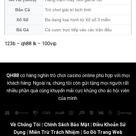
Bắn Cá
Trò chơi giải trí kịch tính
Xổ Số
Đa dạng loại hình từ Xổ số 3 miền
Đá Gà
Cá cược trực tiếp vào các trận đấu
123b
–
qh88 lk
– 100vip
QH88
có hàng nghìn trò chơi casino online phù hợp với mọi
khách hàng. Ngoài ra, chúng tôi còn gửi tặng mọi người rất
nhiều phần quà cùng khuyến mãi cực khủng cho ác hội viên
của mình.
Về Chúng Tôi
|
Chính Sách Bảo Mật
|
Điều Khoản Sử
Dụng
| Miễn Trừ Trách Nhiệm |
Sơ Đồ Trang Web