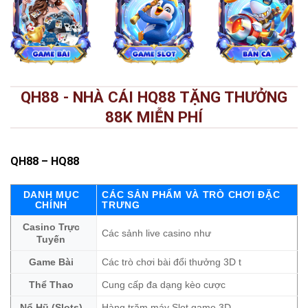
QH88 - NHÀ CÁI HQ88 TẶNG THƯỞNG
88K MIỄN PHÍ
QH88
– HQ88
DANH MỤC
CÁC SẢN PHẨM VÀ TRÒ CHƠI ĐẶC
CHÍNH
TRƯNG
Casino Trực
Các sảnh live casino như
Tuyến
Game Bài
Các trò chơi bài đổi thưởng 3D t
Thể Thao
Cung cấp đa dạng kèo cược
Nổ Hũ (Slots)
Hàng trăm máy Slot game 3D