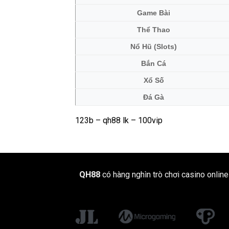
Game Bài
Thể Thao
Nổ Hũ (Slots)
Bắn Cá
Xổ Số
Đá Gà
123b
–
qh88 lk
– 100vip
QH88
có hàng nghìn trò chơi casino online