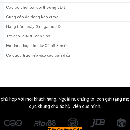
Các trò chơi bài đổi thưởng 3D t
Cung cấp đa dạng kèo cược
Hàng trăm máy Slot game 3D
Trò chơi giải trí kịch tính
Đa dạng loại hình từ Xổ số 3 miền
Cá cược trực tiếp vào các trận đấu
 phù hợp với mọi khách hàng. Ngoài ra, chúng tôi còn gửi tặng mọ
cực khủng cho ác hội viên của mình.