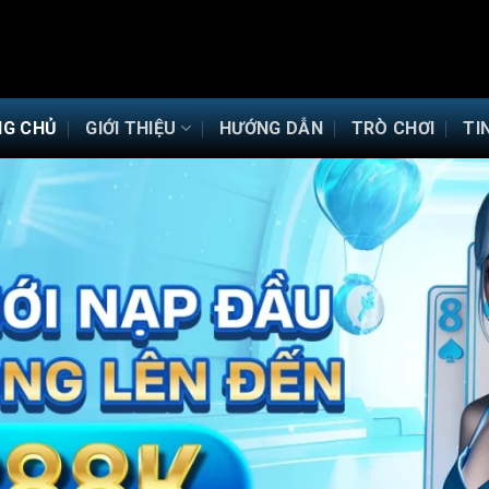
NG CHỦ
GIỚI THIỆU
HƯỚNG DẪN
TRÒ CHƠI
TI