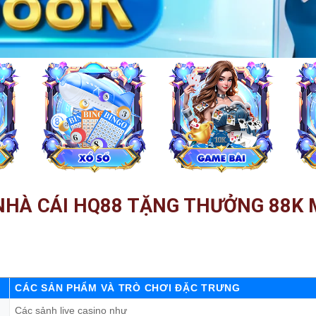
NHÀ CÁI HQ88 TẶNG THƯỞNG 88K 
CÁC SẢN PHẨM VÀ TRÒ CHƠI ĐẶC TRƯNG
Các sảnh live casino như