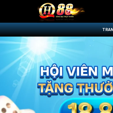
Skip
to
content
TRA