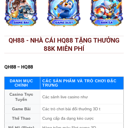
QH88 - NHÀ CÁI HQ88 TẶNG THƯỞNG
88K MIỄN PHÍ
QH88
– HQ88
DANH MỤC
CÁC SẢN PHẨM VÀ TRÒ CHƠI ĐẶC
CHÍNH
TRƯNG
Casino Trực
Các sảnh live casino như
Tuyến
Game Bài
Các trò chơi bài đổi thưởng 3D t
Thể Thao
Cung cấp đa dạng kèo cược
Nổ Hũ (Slots)
Hàng trăm máy Slot game 3D