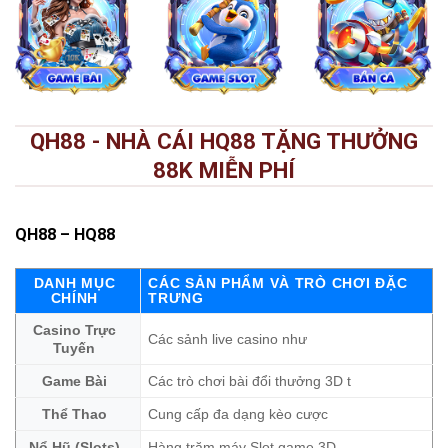
QH88 - NHÀ CÁI HQ88 TẶNG THƯỞNG
88K MIỄN PHÍ
QH88
– HQ88
DANH MỤC
CÁC SẢN PHẨM VÀ TRÒ CHƠI ĐẶC
CHÍNH
TRƯNG
Casino Trực
Các sảnh live casino như
Tuyến
Game Bài
Các trò chơi bài đổi thưởng 3D t
Thể Thao
Cung cấp đa dạng kèo cược
Nổ Hũ (Slots)
Hàng trăm máy Slot game 3D