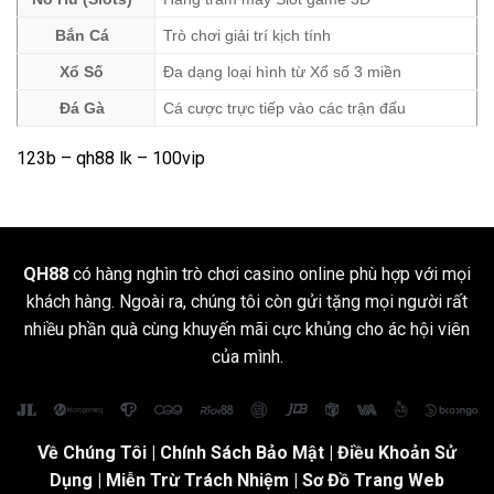
Bắn Cá
Trò chơi giải trí kịch tính
Xổ Số
Đa dạng loại hình từ Xổ số 3 miền
Đá Gà
Cá cược trực tiếp vào các trận đấu
123b
–
qh88 lk
– 100vip
QH88
có hàng nghìn trò chơi casino online phù hợp với mọi
khách hàng. Ngoài ra, chúng tôi còn gửi tặng mọi người rất
nhiều phần quà cùng khuyến mãi cực khủng cho ác hội viên
của mình.
Về Chúng Tôi
|
Chính Sách Bảo Mật
|
Điều Khoản Sử
Dụng
| Miễn Trừ Trách Nhiệm |
Sơ Đồ Trang Web