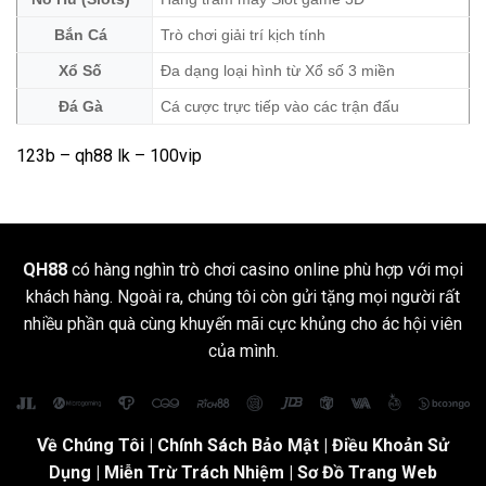
Bắn Cá
Trò chơi giải trí kịch tính
Xổ Số
Đa dạng loại hình từ Xổ số 3 miền
Đá Gà
Cá cược trực tiếp vào các trận đấu
123b
–
qh88 lk
– 100vip
QH88
có hàng nghìn trò chơi casino online phù hợp với mọi
khách hàng. Ngoài ra, chúng tôi còn gửi tặng mọi người rất
nhiều phần quà cùng khuyến mãi cực khủng cho ác hội viên
của mình.
Về Chúng Tôi
|
Chính Sách Bảo Mật
|
Điều Khoản Sử
Dụng
| Miễn Trừ Trách Nhiệm |
Sơ Đồ Trang Web