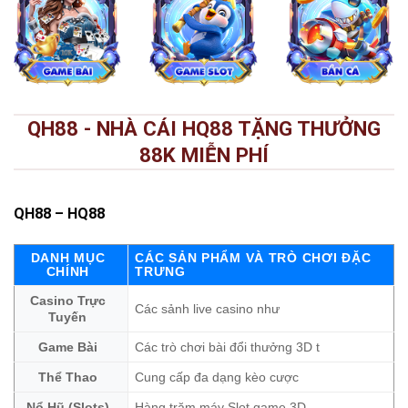
QH88 - NHÀ CÁI HQ88 TẶNG THƯỞNG
88K MIỄN PHÍ
QH88
– HQ88
DANH MỤC
CÁC SẢN PHẨM VÀ TRÒ CHƠI ĐẶC
CHÍNH
TRƯNG
Casino Trực
Các sảnh live casino như
Tuyến
Game Bài
Các trò chơi bài đổi thưởng 3D t
Thể Thao
Cung cấp đa dạng kèo cược
Nổ Hũ (Slots)
Hàng trăm máy Slot game 3D