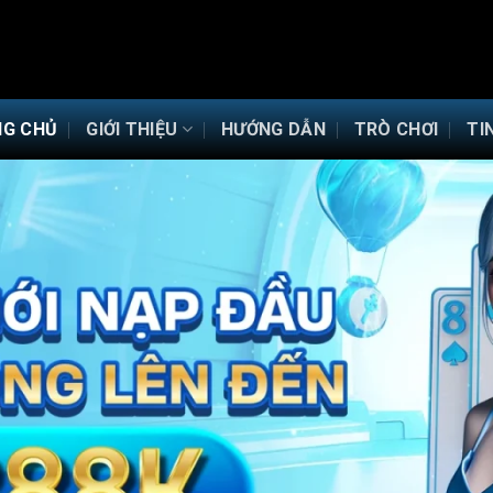
NG CHỦ
GIỚI THIỆU
HƯỚNG DẪN
TRÒ CHƠI
TI