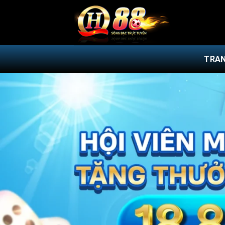
Skip
to
content
TRA