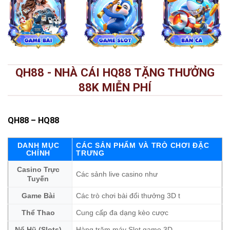
QH88 - NHÀ CÁI HQ88 TẶNG THƯỞNG
88K MIỄN PHÍ
QH88
– HQ88
DANH MỤC
CÁC SẢN PHẨM VÀ TRÒ CHƠI ĐẶC
CHÍNH
TRƯNG
Casino Trực
Các sảnh live casino như
Tuyến
Game Bài
Các trò chơi bài đổi thưởng 3D t
Thể Thao
Cung cấp đa dạng kèo cược
Nổ Hũ (Slots)
Hàng trăm máy Slot game 3D