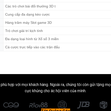
Các trò chơi bài đổi thưởng 3D t
Cung cấp đa dạng kèo cược
Hàng trăm máy Slot game 3D
Trò chơi giải trí kịch tính
Đa dạng loại hình từ Xổ số 3 miền
Cá cược trực tiếp vào các trận đấu
 phù hợp với mọi khách hàng. Ngoài ra, chúng tôi còn gửi tặng mọ
cực khủng cho ác hội viên của mình.