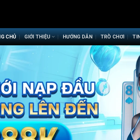
NG CHỦ
GIỚI THIỆU
HƯỚNG DẪN
TRÒ CHƠI
TI