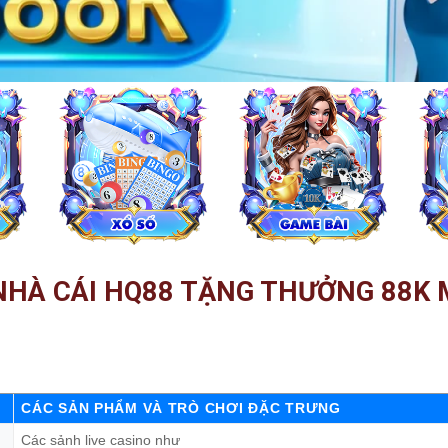
NHÀ CÁI HQ88 TẶNG THƯỞNG 88K 
CÁC SẢN PHẨM VÀ TRÒ CHƠI ĐẶC TRƯNG
Các sảnh live casino như