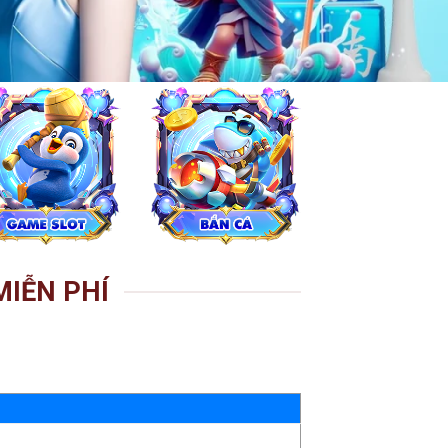
MIỄN PHÍ