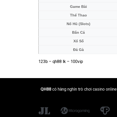
Game Bài
Thể Thao
Nổ Hũ (Slots)
Bắn Cá
Xổ Số
Đá Gà
123b
–
qh88 lk
– 100vip
QH88
có hàng nghìn trò chơi casino online