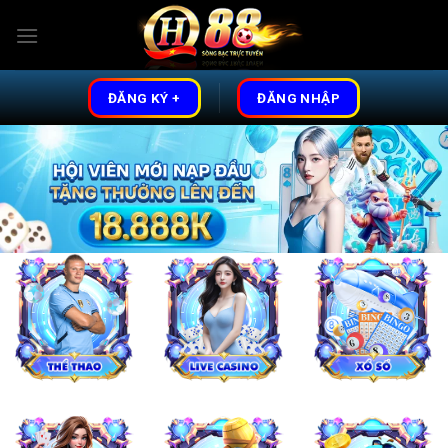
Skip
to
content
ĐĂNG KÝ +
ĐĂNG NHẬP