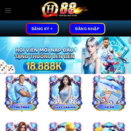
Skip
to
content
ĐĂNG KÝ +
ĐĂNG NHẬP