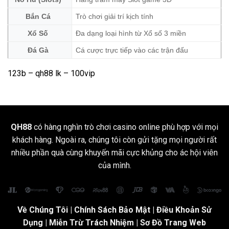
Bắn Cá
Trò chơi giải trí kịch tính
Xổ Số
Đa dạng loại hình từ Xổ số 3 miền
Đá Gà
Cá cược trực tiếp vào các trận đấu
123b
–
qh88 lk
– 100vip
QH88
có hàng nghìn trò chơi casino online phù hợp với mọi
khách hàng. Ngoài ra, chúng tôi còn gửi tặng mọi người rất
nhiều phần quà cùng khuyến mãi cực khủng cho ác hội viên
của mình.
Về Chúng Tôi
|
Chính Sách Bảo Mật
|
Điều Khoản Sử
Dụng
| Miễn Trừ Trách Nhiệm |
Sơ Đồ Trang Web