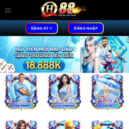
Skip
to
content
ĐĂNG KÝ +
ĐĂNG NHẬP