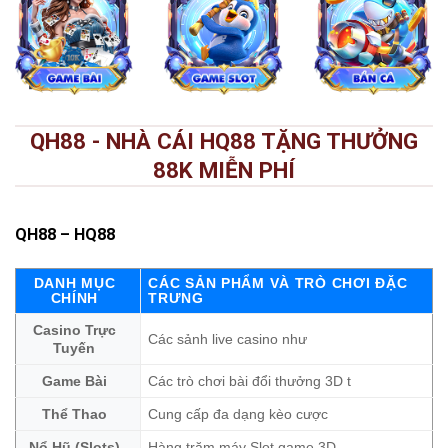
QH88 - NHÀ CÁI HQ88 TẶNG THƯỞNG
88K MIỄN PHÍ
QH88
– HQ88
DANH MỤC
CÁC SẢN PHẨM VÀ TRÒ CHƠI ĐẶC
CHÍNH
TRƯNG
Casino Trực
Các sảnh live casino như
Tuyến
Game Bài
Các trò chơi bài đổi thưởng 3D t
Thể Thao
Cung cấp đa dạng kèo cược
Nổ Hũ (Slots)
Hàng trăm máy Slot game 3D