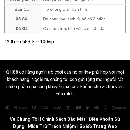
Bắn Cá
Trò chơi giải trí kịch tính
Xổ Số
Đa dạng loại hình từ Xổ số 3 miền
Đá Gà
Cá cược trực tiếp vào các trận đấu
123b
–
qh88 lk
– 100vip
QH88
có hàng nghìn trò chơi casino online phù hợp với mọi
khách hàng. Ngoài ra, chúng tôi còn gửi tặng mọi người rất
nhiều phần quà cùng khuyến mãi cực khủng cho ác hội viên
của mình.
Về Chúng Tôi
|
Chính Sách Bảo Mật
|
Điều Khoản Sử
Dụng
| Miễn Trừ Trách Nhiệm |
Sơ Đồ Trang Web