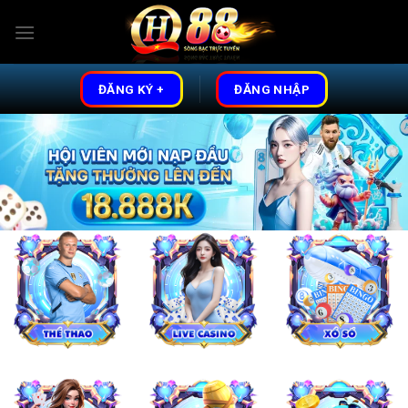
Skip
to
content
ĐĂNG KÝ +
ĐĂNG NHẬP