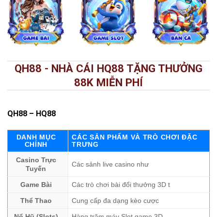
QH88 - NHÀ CÁI HQ88 TẶNG THƯỞNG
88K MIỄN PHÍ
QH88
– HQ88
DANH MỤC
CÁC SẢN PHẨM VÀ TRÒ CHƠI ĐẶC
CHÍNH
TRƯNG
Casino Trực
Các sảnh live casino như
Tuyến
Game Bài
Các trò chơi bài đổi thưởng 3D t
Thể Thao
Cung cấp đa dạng kèo cược
Nổ Hũ (Slots)
Hàng trăm máy Slot game 3D