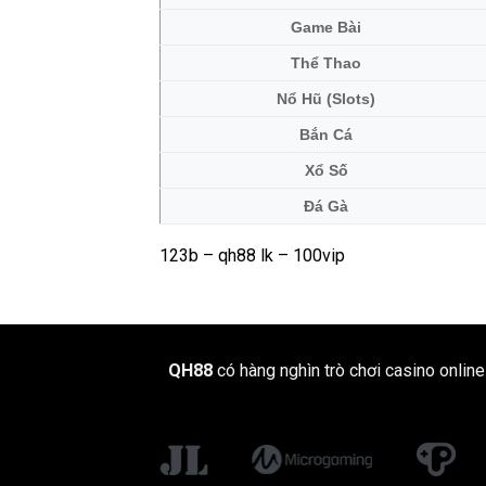
Game Bài
Thể Thao
Nổ Hũ (Slots)
Bắn Cá
Xổ Số
Đá Gà
123b
–
qh88 lk
– 100vip
QH88
có hàng nghìn trò chơi casino online