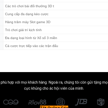
Các trò chơi bài đổi thưởng 3D t
Cung cấp đa dạng kèo cược
Hàng trăm máy Slot game 3D
Trò chơi giải trí kịch tính
Đa dạng loại hình từ Xổ số 3 miền
Cá cược trực tiếp vào các trận đấu
 phù hợp với mọi khách hàng. Ngoài ra, chúng tôi còn gửi tặng mọ
cực khủng cho ác hội viên của mình.