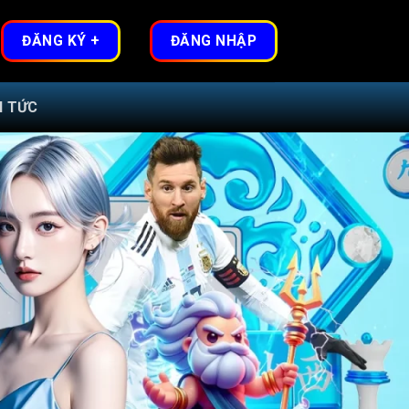
ĐĂNG KÝ +
ĐĂNG NHẬP
N TỨC