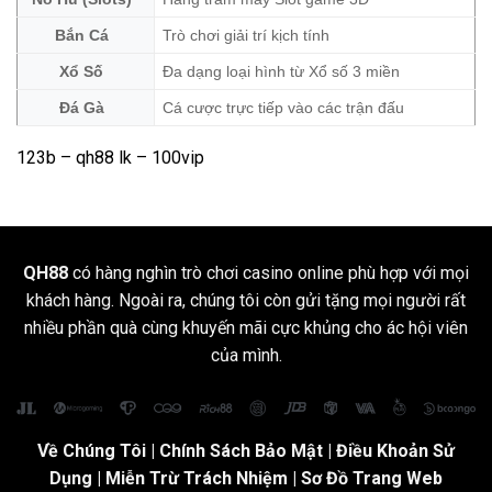
Bắn Cá
Trò chơi giải trí kịch tính
Xổ Số
Đa dạng loại hình từ Xổ số 3 miền
Đá Gà
Cá cược trực tiếp vào các trận đấu
123b
–
qh88 lk
– 100vip
QH88
có hàng nghìn trò chơi casino online phù hợp với mọi
khách hàng. Ngoài ra, chúng tôi còn gửi tặng mọi người rất
nhiều phần quà cùng khuyến mãi cực khủng cho ác hội viên
của mình.
Về Chúng Tôi
|
Chính Sách Bảo Mật
|
Điều Khoản Sử
Dụng
| Miễn Trừ Trách Nhiệm |
Sơ Đồ Trang Web