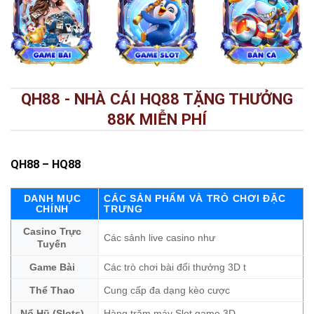
QH88 - NHÀ CÁI HQ88 TẶNG THƯỞNG
88K MIỄN PHÍ
QH88
– HQ88
DANH MỤC
CÁC SẢN PHẨM VÀ TRÒ CHƠI ĐẶC
CHÍNH
TRƯNG
Casino Trực
Các sảnh live casino như
Tuyến
Game Bài
Các trò chơi bài đổi thưởng 3D t
Thể Thao
Cung cấp đa dạng kèo cược
Nổ Hũ (Slots)
Hàng trăm máy Slot game 3D