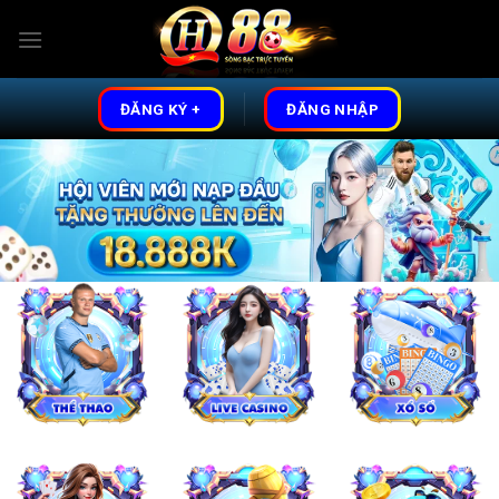
Skip
to
content
ĐĂNG KÝ +
ĐĂNG NHẬP