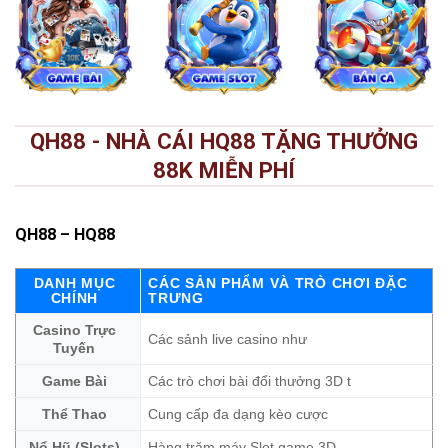
QH88 - NHÀ CÁI HQ88 TẶNG THƯỞNG
88K MIỄN PHÍ
QH88
– HQ88
DANH MỤC
CÁC SẢN PHẨM VÀ TRÒ CHƠI ĐẶC
CHÍNH
TRƯNG
Casino Trực
Các sảnh live casino như
Tuyến
Game Bài
Các trò chơi bài đổi thưởng 3D t
Thể Thao
Cung cấp đa dạng kèo cược
Nổ Hũ (Slots)
Hàng trăm máy Slot game 3D