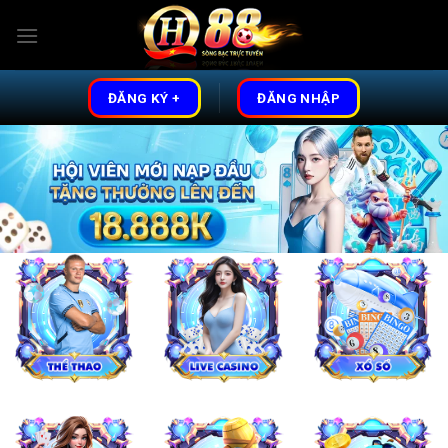
Skip
to
content
ĐĂNG KÝ +
ĐĂNG NHẬP