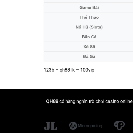
Game Bài
Thể Thao
Nổ Hũ (Slots)
Bắn Cá
Xổ Số
Đá Gà
123b
–
qh88 lk
– 100vip
QH88
có hàng nghìn trò chơi casino online