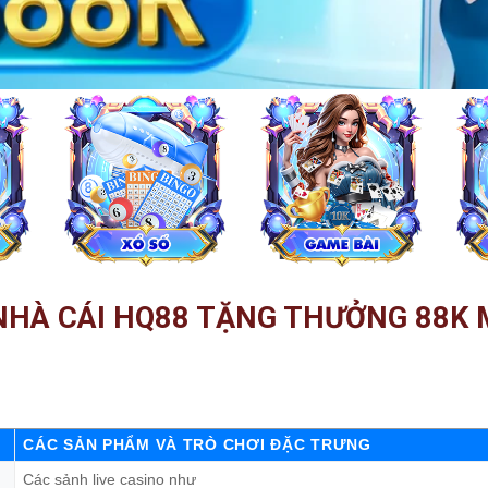
NHÀ CÁI HQ88 TẶNG THƯỞNG 88K 
CÁC SẢN PHẨM VÀ TRÒ CHƠI ĐẶC TRƯNG
Các sảnh live casino như