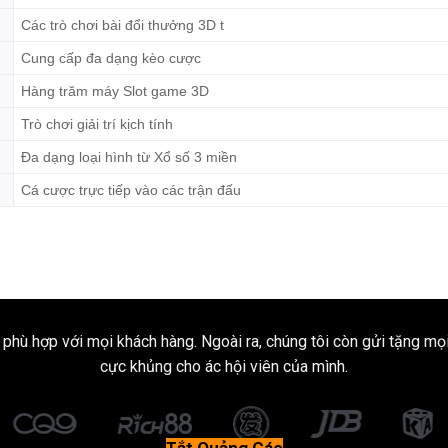
Các trò chơi bài đổi thưởng 3D t
Cung cấp đa dạng kèo cược
Hàng trăm máy Slot game 3D
Trò chơi giải trí kịch tính
Đa dạng loại hình từ Xổ số 3 miền
Cá cược trực tiếp vào các trận đấu
 phù hợp với mọi khách hàng. Ngoài ra, chúng tôi còn gửi tặng mọ
cực khủng cho ác hội viên của mình.