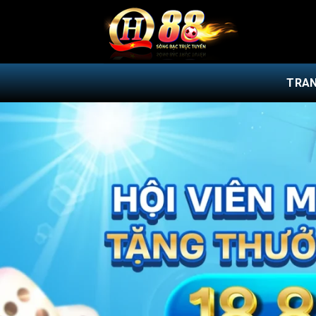
Skip
to
content
TRA