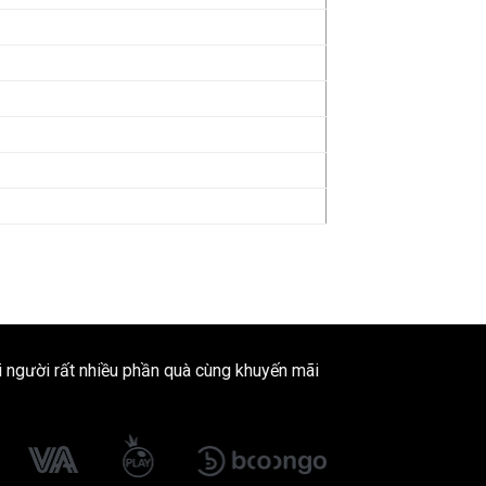
i người rất nhiều phần quà cùng khuyến mãi