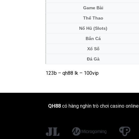
Game Bài
Thể Thao
Nổ Hũ (Slots)
Bắn Cá
Xổ Số
Đá Gà
123b
–
qh88 lk
– 100vip
QH88
có hàng nghìn trò chơi casino online