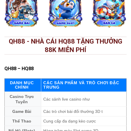
QH88 - NHÀ CÁI HQ88 TẶNG THƯỞNG
88K MIỄN PHÍ
QH88
– HQ88
DANH MỤC
CÁC SẢN PHẨM VÀ TRÒ CHƠI ĐẶC
CHÍNH
TRƯNG
Casino Trực
Các sảnh live casino như
Tuyến
Game Bài
Các trò chơi bài đổi thưởng 3D t
Thể Thao
Cung cấp đa dạng kèo cược
Nổ Hũ (Slots)
Hàng trăm máy Slot game 3D