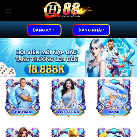
Skip
to
content
ĐĂNG KÝ +
ĐĂNG NHẬP