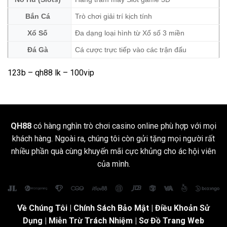
Bắn Cá
Trò chơi giải trí kịch tính
Xổ Số
Đa dạng loại hình từ Xổ số 3 miền
Đá Gà
Cá cược trực tiếp vào các trận đấu
123b
–
qh88 lk
– 100vip
QH88
có hàng nghìn trò chơi casino online phù hợp với mọi
khách hàng. Ngoài ra, chúng tôi còn gửi tặng mọi người rất
nhiều phần quà cùng khuyến mãi cực khủng cho ác hội viên
của mình.
Về Chúng Tôi
|
Chính Sách Bảo Mật
|
Điều Khoản Sử
Dụng
| Miễn Trừ Trách Nhiệm |
Sơ Đồ Trang Web