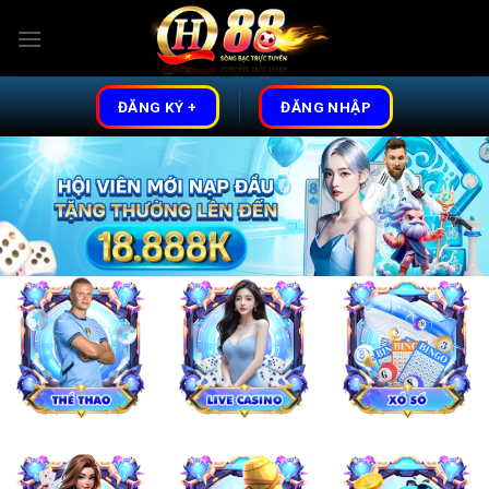
Skip
to
content
ĐĂNG KÝ +
ĐĂNG NHẬP