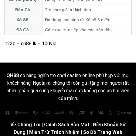
Bắn Cá
Trò chơi giải trí kịch tính
Xổ Số
Đa dạng loại hình từ Xổ số 3 miền
Đá Gà
Cá cược trực tiếp vào các trận đấu
123b
–
qh88 lk
– 100vip
QH88
có hàng nghìn trò chơi casino online phù hợp với mọi
khách hàng. Ngoài ra, chúng tôi còn gửi tặng mọi người rất
nhiều phần quà cùng khuyến mãi cực khủng cho ác hội viên
của mình.
Về Chúng Tôi
|
Chính Sách Bảo Mật
|
Điều Khoản Sử
Dụng
| Miễn Trừ Trách Nhiệm |
Sơ Đồ Trang Web