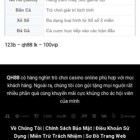
Bắn Cá
Trò chơi giải trí kịch tính
Xổ Số
Đa dạng loại hình từ Xổ số 3 miền
Đá Gà
Cá cược trực tiếp vào các trận đấu
123b
–
qh88 lk
– 100vip
QH88
có hàng nghìn trò chơi casino online phù hợp với mọi
khách hàng. Ngoài ra, chúng tôi còn gửi tặng mọi người rất
nhiều phần quà cùng khuyến mãi cực khủng cho ác hội viên
của mình.
Về Chúng Tôi
|
Chính Sách Bảo Mật
|
Điều Khoản Sử
Dụng
| Miễn Trừ Trách Nhiệm |
Sơ Đồ Trang Web