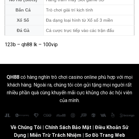
Bắn Cá
Trò chơi giải trí kịch tính
Xổ Số
Đa dạng loại hình từ Xổ số 3 miền
Đá Gà
Cá cược trực tiếp vào các trận đấu
123b
–
qh88 lk
– 100vip
QH88
có hàng nghìn trò chơi casino online phù hợp với mọi
khách hàng. Ngoài ra, chúng tôi còn gửi tặng mọi người rất
nhiều phần quà cùng khuyến mãi cực khủng cho ác hội viên
của mình.
Về Chúng Tôi
|
Chính Sách Bảo Mật
|
Điều Khoản Sử
Dụng
| Miễn Trừ Trách Nhiệm |
Sơ Đồ Trang Web