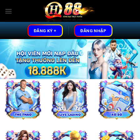
Skip
to
content
ĐĂNG KÝ +
ĐĂNG NHẬP