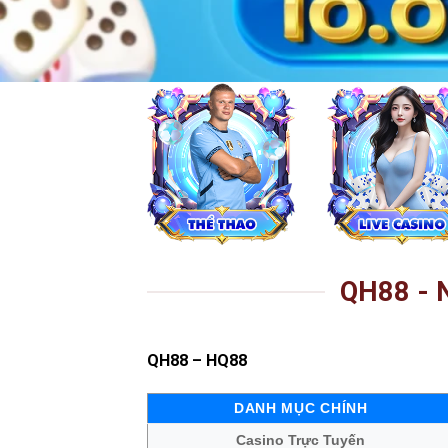
QH88 - 
QH88
– HQ88
DANH MỤC CHÍNH
Casino Trực Tuyến