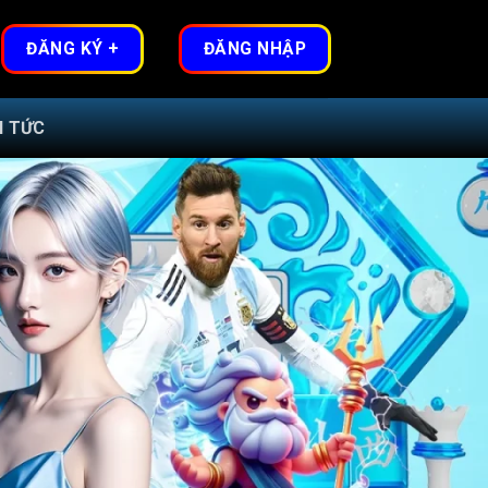
ĐĂNG KÝ +
ĐĂNG NHẬP
N TỨC