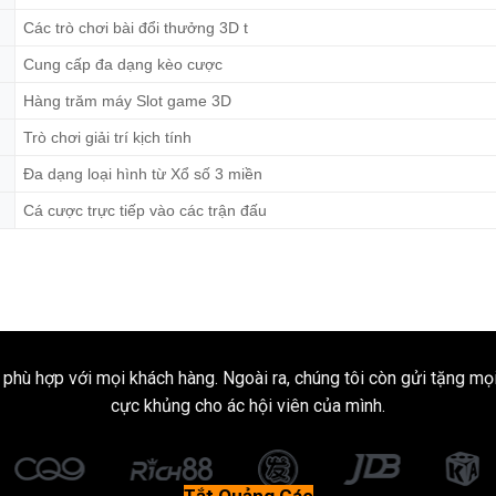
Các trò chơi bài đổi thưởng 3D t
Cung cấp đa dạng kèo cược
Hàng trăm máy Slot game 3D
Trò chơi giải trí kịch tính
Đa dạng loại hình từ Xổ số 3 miền
Cá cược trực tiếp vào các trận đấu
 phù hợp với mọi khách hàng. Ngoài ra, chúng tôi còn gửi tặng mọ
cực khủng cho ác hội viên của mình.