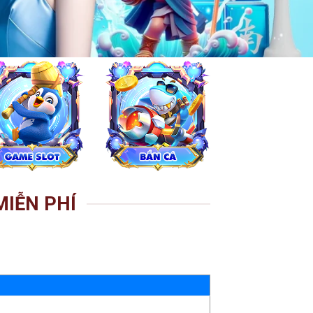
MIỄN PHÍ