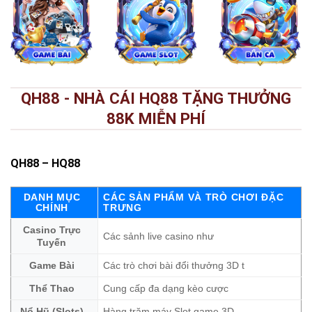
QH88 - NHÀ CÁI HQ88 TẶNG THƯỞNG
88K MIỄN PHÍ
QH88
– HQ88
DANH MỤC
CÁC SẢN PHẨM VÀ TRÒ CHƠI ĐẶC
CHÍNH
TRƯNG
Casino Trực
Các sảnh live casino như
Tuyến
Game Bài
Các trò chơi bài đổi thưởng 3D t
Thể Thao
Cung cấp đa dạng kèo cược
Nổ Hũ (Slots)
Hàng trăm máy Slot game 3D