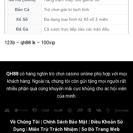
Bắn Cá
Trò chơi giải trí kịch tính
Xổ Số
Đa dạng loại hình từ Xổ số 3 miền
Đá Gà
Cá cược trực tiếp vào các trận đấu
123b
–
qh88 lk
– 100vip
QH88
có hàng nghìn trò chơi casino online phù hợp với mọi
khách hàng. Ngoài ra, chúng tôi còn gửi tặng mọi người rất
nhiều phần quà cùng khuyến mãi cực khủng cho ác hội viên
của mình.
Về Chúng Tôi
|
Chính Sách Bảo Mật
|
Điều Khoản Sử
Dụng
| Miễn Trừ Trách Nhiệm |
Sơ Đồ Trang Web