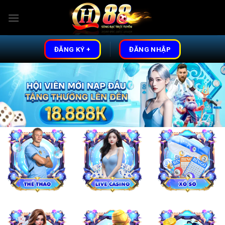
Skip
to
content
ĐĂNG KÝ +
ĐĂNG NHẬP