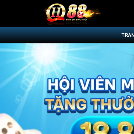
Skip
to
content
TRA