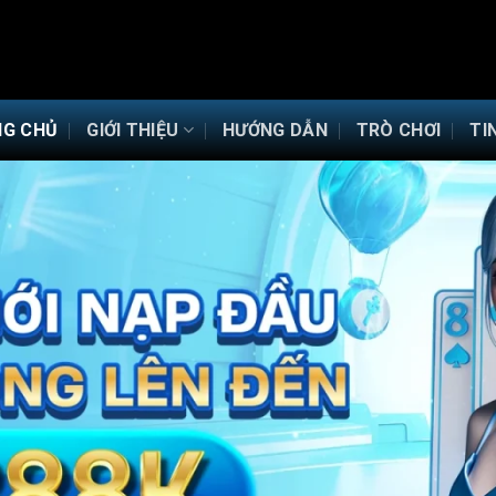
NG CHỦ
GIỚI THIỆU
HƯỚNG DẪN
TRÒ CHƠI
TI