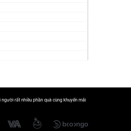
i người rất nhiều phần quà cùng khuyến mãi