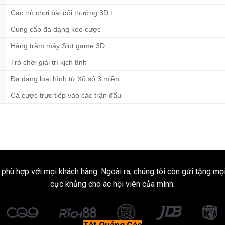
Các trò chơi bài đổi thưởng 3D t
Cung cấp đa dạng kèo cược
Hàng trăm máy Slot game 3D
Trò chơi giải trí kịch tính
Đa dạng loại hình từ Xổ số 3 miền
Cá cược trực tiếp vào các trận đấu
 phù hợp với mọi khách hàng. Ngoài ra, chúng tôi còn gửi tặng mọ
cực khủng cho ác hội viên của mình.