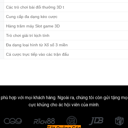
Các trò chơi bài đổi thưởng 3D t
Cung cấp đa dạng kèo cược
Hàng trăm máy Slot game 3D
Trò chơi giải trí kịch tính
Đa dạng loại hình từ Xổ số 3 miền
Cá cược trực tiếp vào các trận đấu
 phù hợp với mọi khách hàng. Ngoài ra, chúng tôi còn gửi tặng mọ
cực khủng cho ác hội viên của mình.