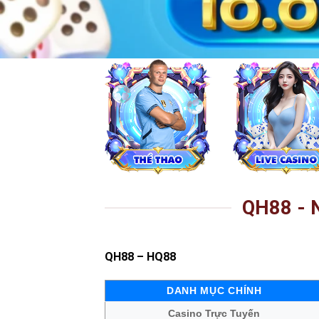
QH88 - 
QH88
– HQ88
DANH MỤC CHÍNH
Casino Trực Tuyến