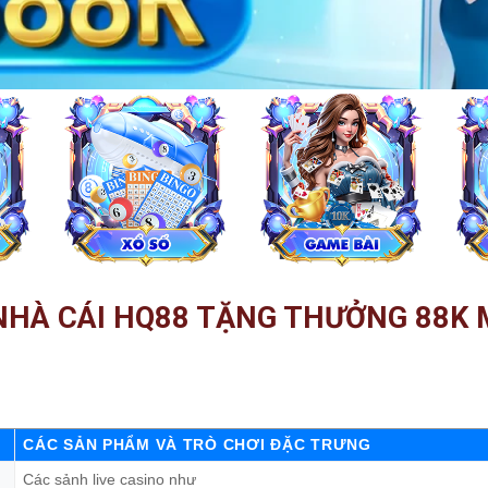
NHÀ CÁI HQ88 TẶNG THƯỞNG 88K 
CÁC SẢN PHẨM VÀ TRÒ CHƠI ĐẶC TRƯNG
Các sảnh live casino như