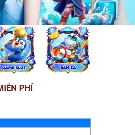
MIỄN PHÍ