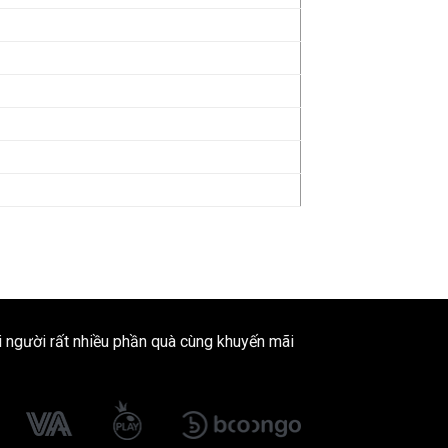
i người rất nhiều phần quà cùng khuyến mãi