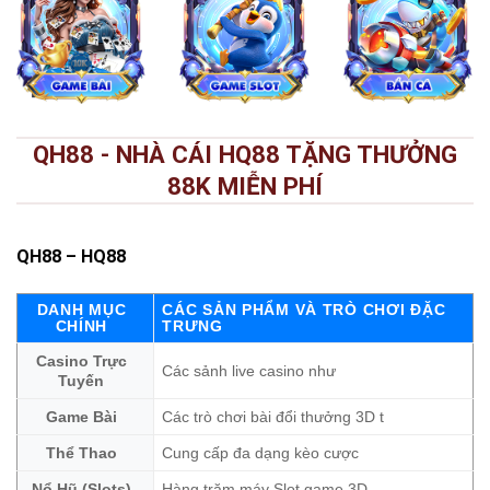
QH88 - NHÀ CÁI HQ88 TẶNG THƯỞNG
88K MIỄN PHÍ
QH88
– HQ88
DANH MỤC
CÁC SẢN PHẨM VÀ TRÒ CHƠI ĐẶC
CHÍNH
TRƯNG
Casino Trực
Các sảnh live casino như
Tuyến
Game Bài
Các trò chơi bài đổi thưởng 3D t
Thể Thao
Cung cấp đa dạng kèo cược
Nổ Hũ (Slots)
Hàng trăm máy Slot game 3D